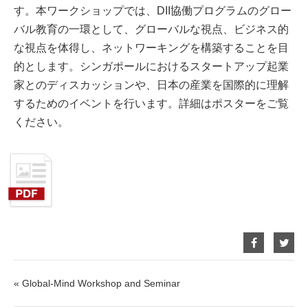
す。本ワークショップでは、DII協働プログラムのグロー
バル教育の一環として、グローバルな視点、ビジネス的
な視点を体得し、ネットワーキングを構築することを目
的とします。シンガポールにおけるスタートアップ起業
家とのディスカッションや、日本の産業を国際的に理解
するためのイベントを行います。詳細はポスターをご覧
ください。
Facebook
Twit
で
で
シ
シ
ェ
ェ
ア
ア
« Global-Mind Workshop and Seminar
す
す
る
る