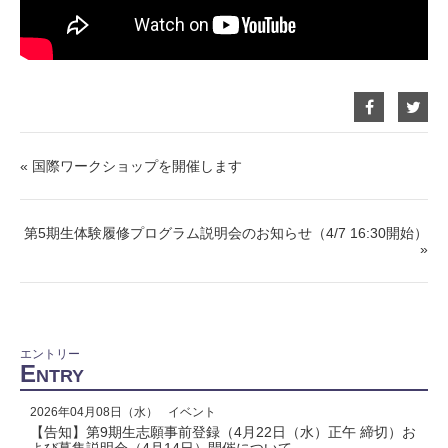
Facebook
Twit
で
で
シ
シ
ェ
ェ
ア
ア
« 国際ワークショップを開催します
す
す
る
る
第5期生体験履修プログラム説明会のお知らせ（4/7 16:30開始）
»
エントリー
E
NTRY
2026年04月08日（水）
イベント
【告知】第9期生志願事前登録（4月22日（水）正午 締切）お