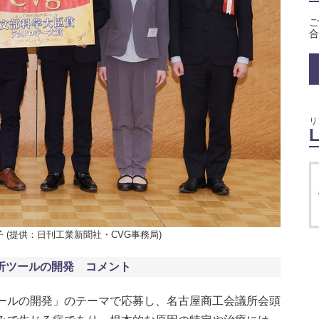
ご
合
リ
 (提供：日刊工業新聞社・CVG事務局)
析ツールの開発 コメント
ールの開発」のテーマで応募し、名古屋商工会議所会頭