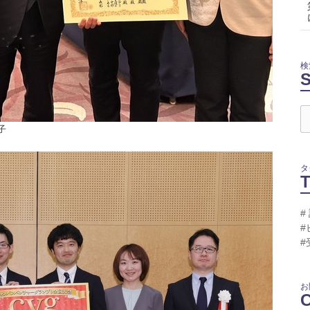
検
子
タ
#
#
#
お