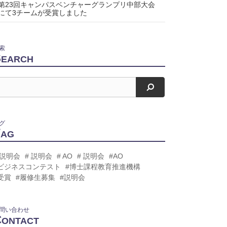
第23回キャンパスベンチャーグランプリ中部大会
にて3チームが受賞しました
索
S
EARCH
検索
グ
T
AG
 説明会
# 説明会
# AO
# 説明会
#AO
ビジネスコンテスト
#博士課程教育推進機構
受賞
#履修生募集
#説明会
問い合わせ
C
ONTACT