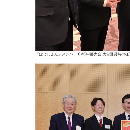
「ぽじしょん」メンバー CVG中部大会 大賞受賞時の様